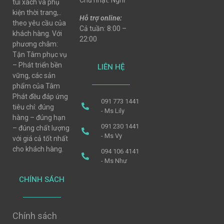
Chủ nhật: Nghỉ
túi xách và phụ
kiện thời trang,..
Hỗ trợ online:
theo yêu cầu của
Cả tuần: 8:00 –
khách hàng. Với
22:00
phương châm:
Tận Tâm phục vụ
– Phát triển bền
LIÊN HỆ
vững, các sản
phẩm của Tâm
Phát đều đáp ứng
091 773 1441
tiêu chí: đúng
- Ms Lily
hàng – đúng hạn
091 230 1441
– đúng chất lượng
- Ms Vy
với giá cả tốt nhất
cho khách hàng.
094 106 4141
- Ms Như
CHÍNH SÁCH
Chính sách