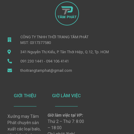
CÔNG TY TNHH THỜI TRANG TÂM PHÁT
MST: 0317377580
341 Nguyễn Thị Kiểu, P. Tân Thới Hiệp, Q.12, Tp. HCM
091 230 1441 - 094 106 4141
thoitrangtamphat@gmail.com
GIỚI THIỆU
GIỜ LÀM VIỆC
Giờ làm việc tại VP:
Xưởng may Tâm
Thứ 2 – Thứ 7: 8:00
Phát chuyên sản
– 18:00
xuất các loại balo,