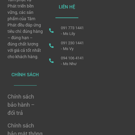
Phát triển bền
LIÊN HỆ
vững, các sản
phẩm của Tâm
Phát đều đáp ứng
091 773 1441
tiêu chí: đúng hàng
- Ms Lily
– đúng hạn –
091 230 1441
đúng chất lượng
- Ms Vy
với giá cả tốt nhất
cho khách hàng.
094 106 4141
- Ms Như
CHÍNH SÁCH
Chính sách
bảo hành –
đổi trả
Chính sách
bảo mật thông