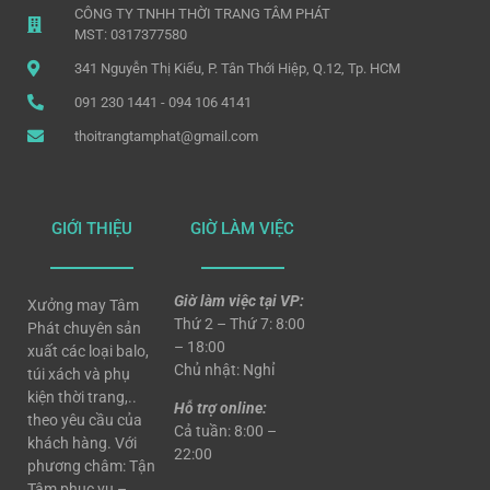
CÔNG TY TNHH THỜI TRANG TÂM PHÁT
MST: 0317377580
341 Nguyễn Thị Kiểu, P. Tân Thới Hiệp, Q.12, Tp. HCM
091 230 1441 - 094 106 4141
thoitrangtamphat@gmail.com
GIỚI THIỆU
GIỜ LÀM VIỆC
Giờ làm việc tại VP:
Xưởng may Tâm
Thứ 2 – Thứ 7: 8:00
Phát chuyên sản
– 18:00
xuất các loại balo,
Chủ nhật: Nghỉ
túi xách và phụ
kiện thời trang,..
Hỗ trợ online:
theo yêu cầu của
Cả tuần: 8:00 –
khách hàng. Với
22:00
phương châm: Tận
Tâm phục vụ –