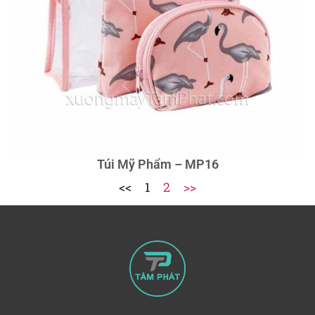
Túi Mỹ Phẩm – MP16
<<
1
2
>>