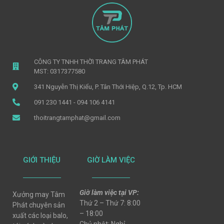
CÔNG TY TNHH THỜI TRANG TÂM PHÁT
MST: 0317377580
341 Nguyễn Thị Kiểu, P. Tân Thới Hiệp, Q.12, Tp. HCM
091 230 1441 - 094 106 4141
thoitrangtamphat@gmail.com
GIỚI THIỆU
GIỜ LÀM VIỆC
Giờ làm việc tại VP:
Xưởng may Tâm
Thứ 2 – Thứ 7: 8:00
Phát chuyên sản
– 18:00
xuất các loại balo,