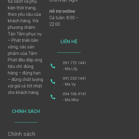
Chủ nhật: Nghỉ
túi xách và phụ
kiện thời trang,..
Hỗ trợ online:
theo yêu cầu của
Cả tuần: 8:00 –
khách hàng. Với
22:00
phương châm:
Tận Tâm phục vụ
– Phát triển bền
LIÊN HỆ
vững, các sản
phẩm của Tâm
Phát đều đáp ứng
091 773 1441
tiêu chí: đúng
- Ms Lily
hàng – đúng hạn
091 230 1441
– đúng chất lượng
- Ms Vy
với giá cả tốt nhất
cho khách hàng.
094 106 4141
- Ms Như
CHÍNH SÁCH
Chính sách