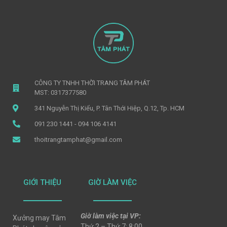
CÔNG TY TNHH THỜI TRANG TÂM PHÁT
MST: 0317377580
341 Nguyễn Thị Kiểu, P. Tân Thới Hiệp, Q.12, Tp. HCM
091 230 1441 - 094 106 4141
thoitrangtamphat@gmail.com
GIỚI THIỆU
GIỜ LÀM VIỆC
Giờ làm việc tại VP:
Xưởng may Tâm
Thứ 2 – Thứ 7: 8:00