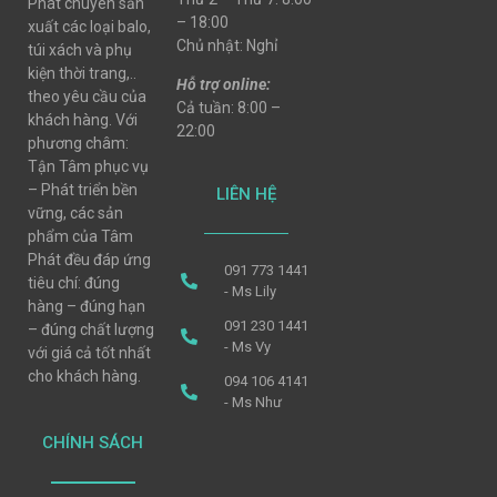
Phát chuyên sản
– 18:00
xuất các loại balo,
Chủ nhật: Nghỉ
túi xách và phụ
kiện thời trang,..
Hỗ trợ online:
theo yêu cầu của
Cả tuần: 8:00 –
khách hàng. Với
22:00
phương châm:
Tận Tâm phục vụ
– Phát triển bền
LIÊN HỆ
vững, các sản
phẩm của Tâm
Phát đều đáp ứng
091 773 1441
tiêu chí: đúng
- Ms Lily
hàng – đúng hạn
091 230 1441
– đúng chất lượng
- Ms Vy
với giá cả tốt nhất
cho khách hàng.
094 106 4141
- Ms Như
CHÍNH SÁCH