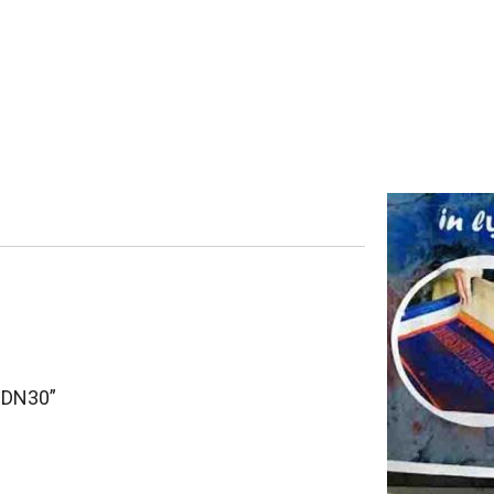
– DN30”