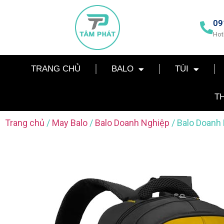
09
Hot
TRANG CHỦ
BALO
TÚI
T
Trang chủ
/
May Balo
/
Balo Doanh Nghiệp
/ Balo Doanh