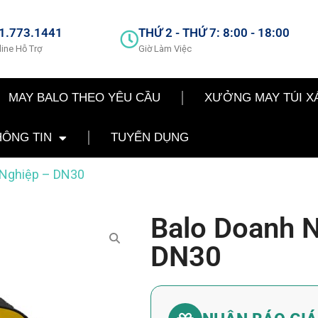
1.773.1441
THỨ 2 - THỨ 7: 8:00 - 18:00
line Hỗ Trợ
Giờ Làm Việc
MAY BALO THEO YÊU CẦU
XƯỞNG MAY TÚI X
HÔNG TIN
TUYỂN DỤNG
 Nghiệp – DN30
Balo Doanh 
DN30