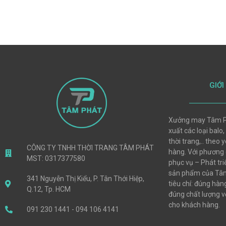
GIỚI
Xưởng may Tâm P
xuất các loại balo,
thời trang,.. theo
CÔNG TY TNHH THỜI TRANG TÂM PHÁT
hàng. Với phương
MST: 0317377580
phục vụ – Phát tri
sản phẩm của Tâm
341 Nguyễn Thị Kiểu, P. Tân Thới Hiệp,
tiêu chí: đúng hà
Q.12, Tp. HCM
đúng chất lượng vớ
cho khách hàng.
091 230 1441 - 094 106 4141