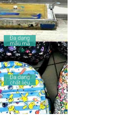
Đa dạng
mẫu mã
Đa dạng
chất liệu