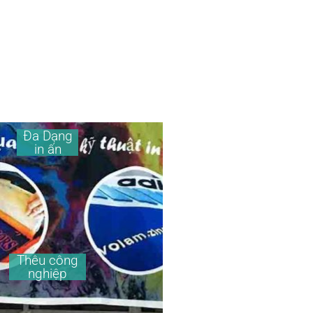
Đa Dạng
in ấn
Thêu công
nghiệp