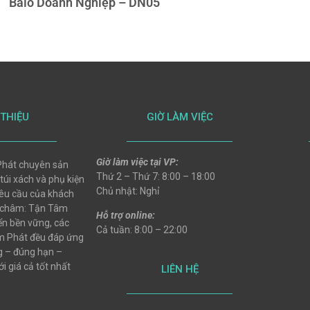
Balo Doanh Nghiệp – DN05
 THIỆU
GIỜ LÀM VIỆC
Giờ làm việc tại VP:
hát chuyên sản
Thứ 2 – Thứ 7: 8:00 – 18:00
 túi xách và phụ kiện
Chủ nhật: Nghỉ
 yêu cầu của khách
 châm: Tận Tâm
Hỗ trợ online:
ển bền vững, các
Cả tuần: 8:00 – 22:00
 Phát đều đáp ứng
ng – đúng hạn –
i giá cả tốt nhất
LIÊN HỆ