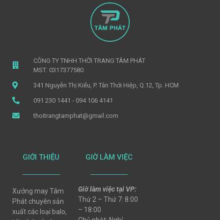
CÔNG TY TNHH THỜI TRANG TÂM PHÁT
MST: 0317377580
341 Nguyễn Thị Kiểu, P. Tân Thới Hiệp, Q.12, Tp. HCM
091 230 1441 - 094 106 4141
thoitrangtamphat@gmail.com
GIỚI THIỆU
GIỜ LÀM VIỆC
Giờ làm việc tại VP:
Xưởng may Tâm
Thứ 2 – Thứ 7: 8:00
Phát chuyên sản
– 18:00
xuất các loại balo,