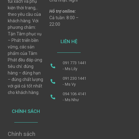
Chủ nhật: Nghỉ
túi xách và phụ
kiện thời trang,..
Hỗ trợ online:
theo yêu cầu của
Cả tuần: 8:00 –
khách hàng. Với
22:00
phương châm:
Tận Tâm phục vụ
– Phát triển bền
LIÊN HỆ
vững, các sản
phẩm của Tâm
Phát đều đáp ứng
091 773 1441
tiêu chí: đúng
- Ms Lily
hàng – đúng hạn
091 230 1441
– đúng chất lượng
- Ms Vy
với giá cả tốt nhất
cho khách hàng.
094 106 4141
- Ms Như
CHÍNH SÁCH
Chính sách