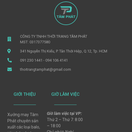
CÔNG TY TNHH THỜI TRANG TÂM PHÁT
MST: 0317377580
341 Nguyễn Thị Kiểu, P. Tân Thới Hiệp, Q.12, Tp. HCM
091 230 1441 - 094 106 4141
thoitrangtamphat@gmail.com
GIỚI THIỆU
GIỜ LÀM VIỆC
Giờ làm việc tại VP:
Xưởng may Tâm
Thứ 2 – Thứ 7: 8:00
Phát chuyên sản
– 18:00
xuất các loại balo,