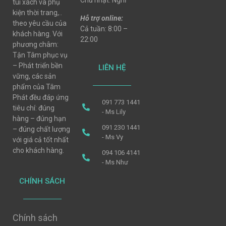
Chủ nhật: Nghỉ
túi xách và phụ
kiện thời trang,..
Hỗ trợ online:
theo yêu cầu của
Cả tuần: 8:00 –
khách hàng. Với
22:00
phương châm:
Tận Tâm phục vụ
– Phát triển bền
LIÊN HỆ
vững, các sản
phẩm của Tâm
Phát đều đáp ứng
091 773 1441
tiêu chí: đúng
- Ms Lily
hàng – đúng hạn
091 230 1441
– đúng chất lượng
- Ms Vy
với giá cả tốt nhất
cho khách hàng.
094 106 4141
- Ms Như
CHÍNH SÁCH
Chính sách