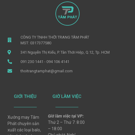
CÔNG TY TNHH THỜI TRANG TÂM PHÁT
MST: 0317377580
341 Nguyễn Thị Kiểu, P. Tân Thới Hiệp, Q.12, Tp. HCM
091 230 1441 - 094 106 4141
thoitrangtamphat@gmail.com
GIỚI THIỆU
GIỜ LÀM VIỆC
Giờ làm việc tại VP:
Xưởng may Tâm
Thứ 2 – Thứ 7: 8:00
Phát chuyên sản
– 18:00
xuất các loại balo,