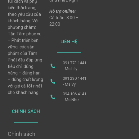
Chủ nhật: Nghỉ
túi xách và phụ
kiện thời trang,..
Hỗ trợ online:
theo yêu cầu của
Cả tuần: 8:00 –
khách hàng. Với
22:00
phương châm:
Tận Tâm phục vụ
– Phát triển bền
LIÊN HỆ
vững, các sản
phẩm của Tâm
Phát đều đáp ứng
091 773 1441
tiêu chí: đúng
- Ms Lily
hàng – đúng hạn
091 230 1441
– đúng chất lượng
- Ms Vy
với giá cả tốt nhất
cho khách hàng.
094 106 4141
- Ms Như
CHÍNH SÁCH
Chính sách