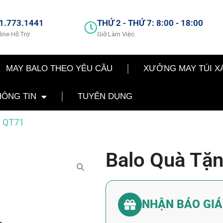
1.773.1441
THỨ 2 - THỨ 7: 8:00 - 18:00
line Hỗ Trợ
Giờ Làm Việc
MAY BALO THEO YÊU CẦU
XƯỞNG MAY TÚI X
HÔNG TIN
TUYỂN DỤNG
– QT71
Balo Quà Tặ
NHẬN BÁO GI