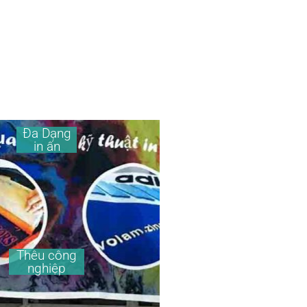
Đa Dạng
in ấn
Thêu công
nghiệp