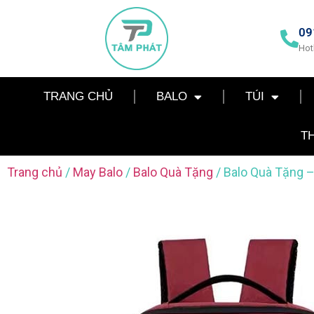
09
Hot
TRANG CHỦ
BALO
TÚI
T
Trang chủ
/
May Balo
/
Balo Quà Tặng
/ Balo Quà Tặng 