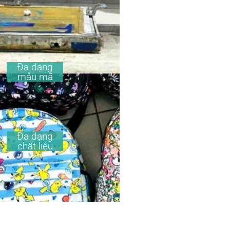
Đa dạng
mẫu mã
Đa dạng
chất liệu