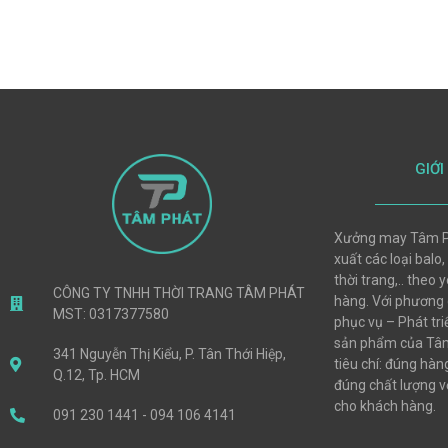
GIỚI
Xưởng may Tâm P
xuất các loại balo,
thời trang,.. theo
CÔNG TY TNHH THỜI TRANG TÂM PHÁT
hàng. Với phương
MST: 0317377580
phục vụ – Phát tri
sản phẩm của Tâm
341 Nguyễn Thị Kiểu, P. Tân Thới Hiệp,
tiêu chí: đúng hà
Q.12, Tp. HCM
đúng chất lượng vớ
cho khách hàng.
091 230 1441 - 094 106 4141