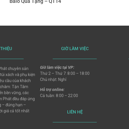
Balo Quà Tặng – QT14
 THIỆU
GIỜ LÀM VIỆC
Giờ làm việc tại VP:
hát chuyên sản
Thứ 2 – Thứ 7: 8:00 – 18:00
 túi xách và phụ kiện
Chủ nhật: Nghỉ
 yêu cầu của khách
 châm: Tận Tâm
Hỗ trợ online:
ển bền vững, các
Cả tuần: 8:00 – 22:00
 Phát đều đáp ứng
ng – đúng hạn –
i giá cả tốt nhất
LIÊN HỆ