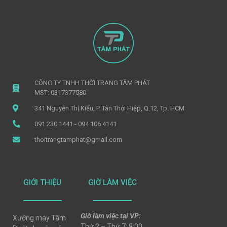
CÔNG TY TNHH THỜI TRANG TÂM PHÁT
MST: 0317377580
341 Nguyễn Thị Kiểu, P. Tân Thới Hiệp, Q.12, Tp. HCM
091 230 1441 - 094 106 4141
thoitrangtamphat@gmail.com
GIỚI THIỆU
GIỜ LÀM VIỆC
Giờ làm việc tại VP:
Xưởng may Tâm
Thứ 2 – Thứ 7: 8:00