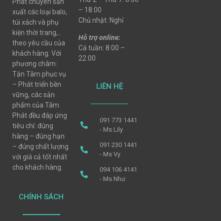
Phát chuyên sản
– 18:00
xuất các loại balo,
Chủ nhật: Nghỉ
túi xách và phụ
kiện thời trang,..
Hỗ trợ online:
theo yêu cầu của
Cả tuần: 8:00 –
khách hàng. Với
22:00
phương châm:
Tận Tâm phục vụ
– Phát triển bền
LIÊN HỆ
vững, các sản
phẩm của Tâm
Phát đều đáp ứng
091 773 1441
tiêu chí: đúng
- Ms Lily
hàng – đúng hạn
091 230 1441
– đúng chất lượng
- Ms Vy
với giá cả tốt nhất
cho khách hàng.
094 106 4141
- Ms Như
CHÍNH SÁCH