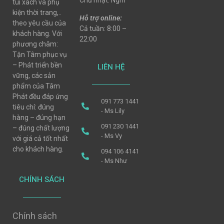
Chủ nhật: Nghỉ
túi xách và phụ
kiện thời trang,..
Hỗ trợ online:
theo yêu cầu của
Cả tuần: 8:00 –
khách hàng. Với
22:00
phương châm:
Tận Tâm phục vụ
– Phát triển bền
LIÊN HỆ
vững, các sản
phẩm của Tâm
Phát đều đáp ứng
091 773 1441
tiêu chí: đúng
- Ms Lily
hàng – đúng hạn
091 230 1441
– đúng chất lượng
- Ms Vy
với giá cả tốt nhất
cho khách hàng.
094 106 4141
- Ms Như
CHÍNH SÁCH
Chính sách