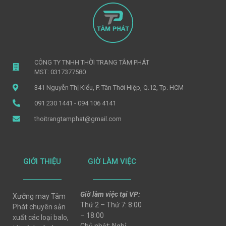
CÔNG TY TNHH THỜI TRANG TÂM PHÁT
MST: 0317377580
341 Nguyễn Thị Kiểu, P. Tân Thới Hiệp, Q.12, Tp. HCM
091 230 1441 - 094 106 4141
thoitrangtamphat@gmail.com
GIỚI THIỆU
GIỜ LÀM VIỆC
Giờ làm việc tại VP:
Xưởng may Tâm
Thứ 2 – Thứ 7: 8:00
Phát chuyên sản
– 18:00
xuất các loại balo,