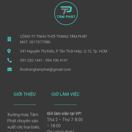
CÔNG TY TNHH THỜI TRANG TÂM PHÁT
MST: 0317377580
341 Nguyễn Thị Kiểu, P. Tân Thới Hiệp, Q.12, Tp. HCM
091 230 1441 - 094 106 4141
thoitrangtamphat@gmail.com
GIỚI THIỆU
GIỜ LÀM VIỆC
Giờ làm việc tại VP:
Xưởng may Tâm
Thứ 2 – Thứ 7: 8:00
Phát chuyên sản
– 18:00
xuất các loại balo,