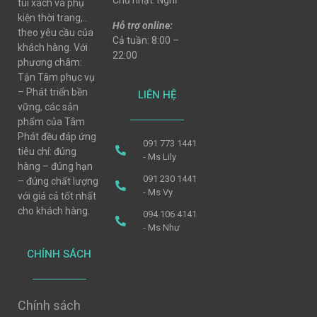
Chủ nhật: Nghỉ
túi xách và phụ
kiện thời trang,..
Hỗ trợ online:
theo yêu cầu của
Cả tuần: 8:00 –
khách hàng. Với
22:00
phương châm:
Tận Tâm phục vụ
– Phát triển bền
LIÊN HỆ
vững, các sản
phẩm của Tâm
Phát đều đáp ứng
091 773 1441
tiêu chí: đúng
- Ms Lily
hàng – đúng hạn
091 230 1441
– đúng chất lượng
- Ms Vy
với giá cả tốt nhất
cho khách hàng.
094 106 4141
- Ms Như
CHÍNH SÁCH
Chính sách