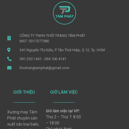
CÔNG TY TNHH THỜI TRANG TÂM PHÁT
MST: 0317377580
341 Nguyễn Thị Kiểu, P. Tân Thới Hiệp, Q.12, Tp. HCM
091 230 1441 - 094 106 4141
thoitrangtamphat@gmail.com
GIỚI THIỆU
GIỜ LÀM VIỆC
Giờ làm việc tại VP:
Xưởng may Tâm
Thứ 2 – Thứ 7: 8:00
Phát chuyên sản
– 18:00
xuất các loại balo,