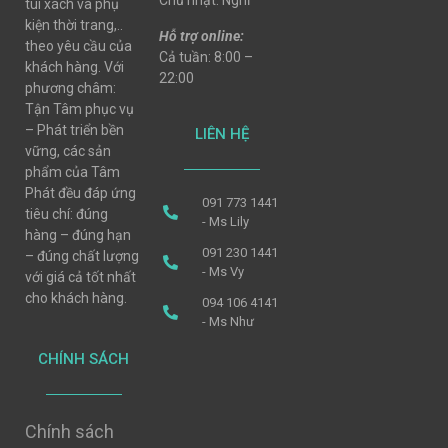
Chủ nhật: Nghỉ
túi xách và phụ
kiện thời trang,..
Hỗ trợ online:
theo yêu cầu của
Cả tuần: 8:00 –
khách hàng. Với
22:00
phương châm:
Tận Tâm phục vụ
– Phát triển bền
LIÊN HỆ
vững, các sản
phẩm của Tâm
Phát đều đáp ứng
091 773 1441
tiêu chí: đúng
- Ms Lily
hàng – đúng hạn
091 230 1441
– đúng chất lượng
- Ms Vy
với giá cả tốt nhất
cho khách hàng.
094 106 4141
- Ms Như
CHÍNH SÁCH
Chính sách