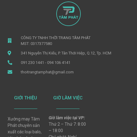
CÔNG TY TNHH THỜI TRANG TÂM PHÁT
MST: 0317377580
341 Nguyễn Thị Kiểu, P. Tân Thới Hiệp, Q.12, Tp. HCM
091 230 1441 - 094 106 4141
thoitrangtamphat@gmail.com
GIỚI THIỆU
GIỜ LÀM VIỆC
Giờ làm việc tại VP:
Xưởng may Tâm
Thứ 2 – Thứ 7: 8:00
Phát chuyên sản
– 18:00
xuất các loại balo,