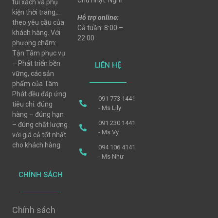
Chủ nhật: Nghỉ
túi xách và phụ
kiện thời trang,..
Hỗ trợ online:
theo yêu cầu của
Cả tuần: 8:00 –
khách hàng. Với
22:00
phương châm:
Tận Tâm phục vụ
– Phát triển bền
LIÊN HỆ
vững, các sản
phẩm của Tâm
Phát đều đáp ứng
091 773 1441
tiêu chí: đúng
- Ms Lily
hàng – đúng hạn
091 230 1441
– đúng chất lượng
- Ms Vy
với giá cả tốt nhất
cho khách hàng.
094 106 4141
- Ms Như
CHÍNH SÁCH
Chính sách