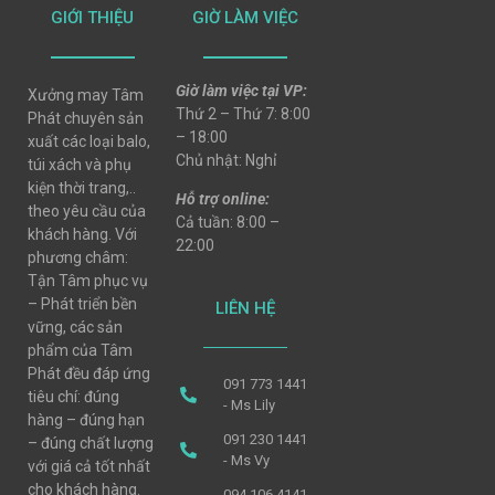
GIỚI THIỆU
GIỜ LÀM VIỆC
Giờ làm việc tại VP:
Xưởng may Tâm
Thứ 2 – Thứ 7: 8:00
Phát chuyên sản
– 18:00
xuất các loại balo,
Chủ nhật: Nghỉ
túi xách và phụ
kiện thời trang,..
Hỗ trợ online:
theo yêu cầu của
Cả tuần: 8:00 –
khách hàng. Với
22:00
phương châm:
Tận Tâm phục vụ
– Phát triển bền
LIÊN HỆ
vững, các sản
phẩm của Tâm
Phát đều đáp ứng
091 773 1441
tiêu chí: đúng
- Ms Lily
hàng – đúng hạn
091 230 1441
– đúng chất lượng
- Ms Vy
với giá cả tốt nhất
cho khách hàng.
094 106 4141