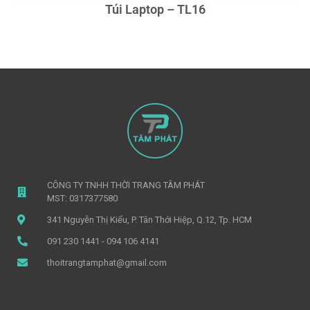
Túi Laptop – TL16
CÔNG TY TNHH THỜI TRANG TÂM PHÁT
MST: 0317377580
341 Nguyễn Thị Kiểu, P. Tân Thới Hiệp, Q.12, Tp. HCM
091 230 1441 - 094 106 4141
thoitrangtamphat@gmail.com