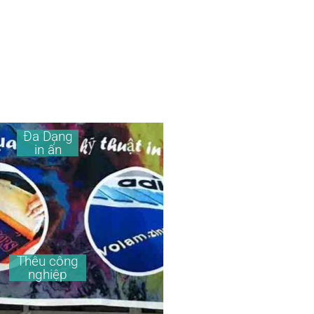
Đa Dạng
in ấn
Thêu công
nghiệp