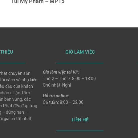
Túi Mỹ Phẩm – MP15
 THIỆU
GIỜ LÀM VIỆC
Giờ làm việc tại VP:
hát chuyên sản
Thứ 2 – Thứ 7: 8:00 – 18:00
 túi xách và phụ kiện
Chủ nhật: Nghỉ
 yêu cầu của khách
 châm: Tận Tâm
Hỗ trợ online:
ển bền vững, các
Cả tuần: 8:00 – 22:00
 Phát đều đáp ứng
ng – đúng hạn –
i giá cả tốt nhất
LIÊN HỆ