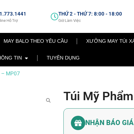
1.773.1441
THỨ 2 - THỨ 7: 8:00 - 18:00
line Hỗ Trợ
Giờ Làm Việc
MAY BALO THEO YÊU CẦU
XƯỞNG MAY TÚI X
HÔNG TIN
TUYỂN DỤNG
m – MP07
Túi Mỹ Phẩm
NHẬN BÁO GI