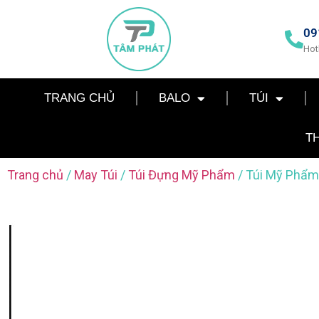
09
Hot
TRANG CHỦ
BALO
TÚI
T
Trang chủ
/
May Túi
/
Túi Đựng Mỹ Phẩm
/ Túi Mỹ Phẩ