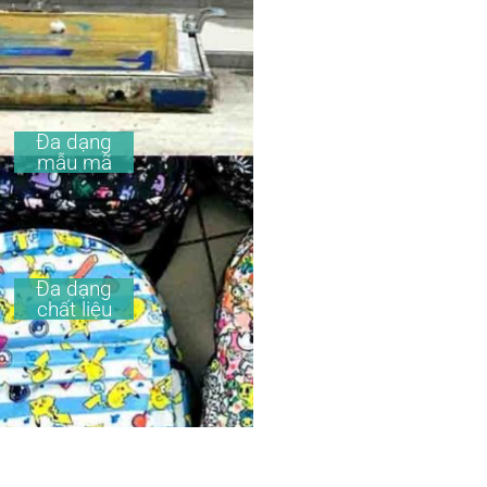
Đa dạng
mẫu mã
Đa dạng
chất liệu