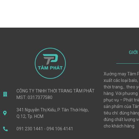
GIỚI
Xưởng may Tâm P
xuất các loại balo,
thời trang,.. theo
CÔNG TY TNHH THỜI TRANG TÂM PHÁT
hàng. Với phương
MST: 0317377580
phục vụ – Phát tri
sản phẩm của Tâm
341 Nguyễn Thị Kiểu, P. Tân Thới Hiệp,
tiêu chí: đúng hà
Q.12, Tp. HCM
đúng chất lượng vớ
cho khách hàng.
091 230 1441 - 094 106 4141