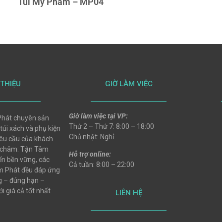
Túi Mỹ Phẩm – MP04
 THIỆU
GIỜ LÀM VIỆC
Giờ làm việc tại VP:
hát chuyên sản
Thứ 2 – Thứ 7: 8:00 – 18:00
 túi xách và phụ kiện
Chủ nhật: Nghỉ
 yêu cầu của khách
 châm: Tận Tâm
Hỗ trợ online:
ển bền vững, các
Cả tuần: 8:00 – 22:00
 Phát đều đáp ứng
ng – đúng hạn –
i giá cả tốt nhất
LIÊN HỆ