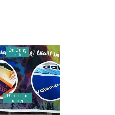
Đa Dạng
in ấn
Thêu công
nghiệp