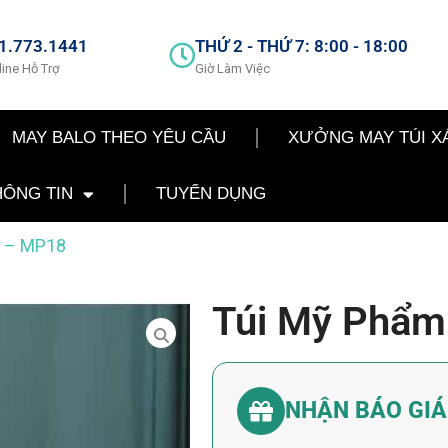
1.773.1441
THỨ 2 - THỨ 7: 8:00 - 18:00
line Hỗ Trợ
Giờ Làm Việc
MAY BALO THEO YÊU CẦU
XƯỞNG MAY TÚI X
HÔNG TIN
TUYỂN DỤNG
m – MP18
Túi Mỹ Phẩm
NHẬN BÁO GI