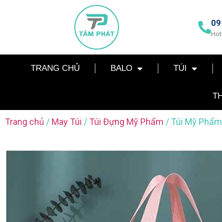
09
Hot
TRANG CHỦ
BALO
TÚI
T
Trang chủ
/
May Túi
/
Túi Đựng Mỹ Phẩm
/ Túi Mỹ Phẩ