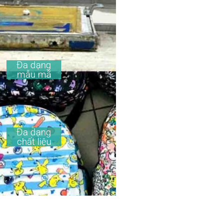
Đa dạng
mẫu mã
Đa dạng
chất liệu