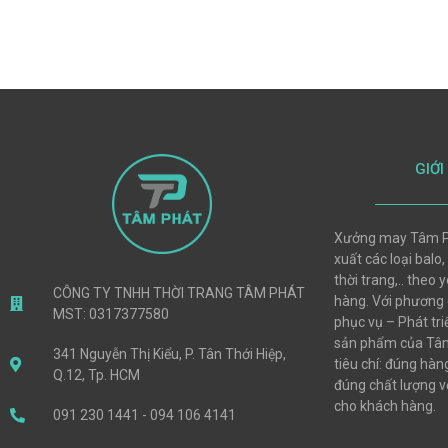
GIỚI
Xưởng may Tâm P
xuất các loại balo,
thời trang,.. theo
CÔNG TY TNHH THỜI TRANG TÂM PHÁT
hàng. Với phương
MST: 0317377580
phục vụ – Phát tri
sản phẩm của Tâm
341 Nguyễn Thị Kiểu, P. Tân Thới Hiệp,
tiêu chí: đúng hà
Q.12, Tp. HCM
đúng chất lượng vớ
cho khách hàng.
091 230 1441 - 094 106 4141