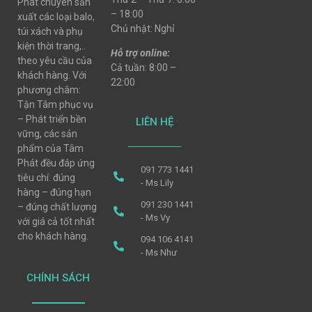
Phát chuyên sản
– 18:00
xuất các loại balo,
Chủ nhật: Nghỉ
túi xách và phụ
kiện thời trang,..
Hỗ trợ online:
theo yêu cầu của
Cả tuần: 8:00 –
khách hàng. Với
22:00
phương châm:
Tận Tâm phục vụ
– Phát triển bền
LIÊN HỆ
vững, các sản
phẩm của Tâm
Phát đều đáp ứng
091 773 1441
tiêu chí: đúng
- Ms Lily
hàng – đúng hạn
091 230 1441
– đúng chất lượng
- Ms Vy
với giá cả tốt nhất
cho khách hàng.
094 106 4141
- Ms Như
CHÍNH SÁCH