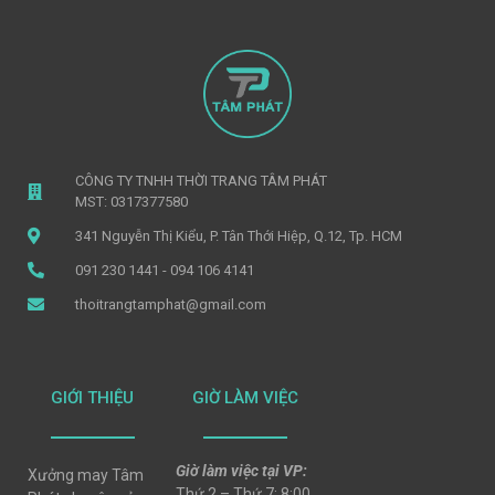
CÔNG TY TNHH THỜI TRANG TÂM PHÁT
MST: 0317377580
341 Nguyễn Thị Kiểu, P. Tân Thới Hiệp, Q.12, Tp. HCM
091 230 1441 - 094 106 4141
thoitrangtamphat@gmail.com
GIỚI THIỆU
GIỜ LÀM VIỆC
Giờ làm việc tại VP:
Xưởng may Tâm
Thứ 2 – Thứ 7: 8:00