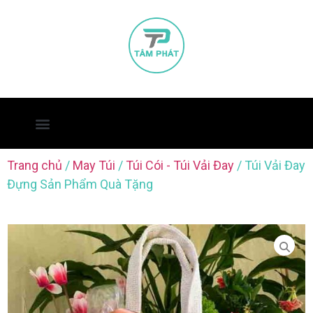
Trang chủ
/
May Túi
/
Túi Cói - Túi Vải Đay
/ Túi Vải Đay
Đựng Sản Phẩm Quà Tặng