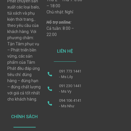
Phát chuyên sản
– 18:00
xuất các loại balo,
Chủ nhật: Nghỉ
túi xách và phụ
kiện thời trang,..
Hỗ trợ online:
theo yêu cầu của
Cả tuần: 8:00 –
khách hàng. Với
22:00
phương châm:
Tận Tâm phục vụ
– Phát triển bền
LIÊN HỆ
vững, các sản
phẩm của Tâm
Phát đều đáp ứng
091 773 1441
tiêu chí: đúng
- Ms Lily
hàng – đúng hạn
091 230 1441
– đúng chất lượng
- Ms Vy
với giá cả tốt nhất
cho khách hàng.
094 106 4141
- Ms Như
CHÍNH SÁCH