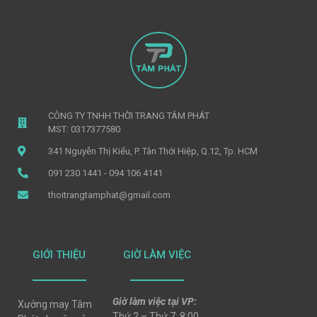
CÔNG TY TNHH THỜI TRANG TÂM PHÁT
MST: 0317377580
341 Nguyễn Thị Kiểu, P. Tân Thới Hiệp, Q.12, Tp. HCM
091 230 1441 - 094 106 4141
thoitrangtamphat@gmail.com
GIỚI THIỆU
GIỜ LÀM VIỆC
Giờ làm việc tại VP:
Xưởng may Tâm
Thứ 2 – Thứ 7: 8:00