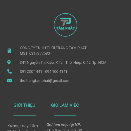
CÔNG TY TNHH THỜI TRANG TÂM PHÁT
MST: 0317377580
341 Nguyễn Thị Kiểu, P. Tân Thới Hiệp, Q.12, Tp. HCM
091 230 1441 - 094 106 4141
thoitrangtamphat@gmail.com
GIỚI THIỆU
GIỜ LÀM VIỆC
Giờ làm việc tại VP:
Xưởng may Tâm
Thứ 2 – Thứ 7: 8:00