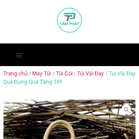
Trang chủ
/
May Túi
/
Túi Cói - Túi Vải Đay
/ Túi Vải Đay
Quà Đựng Quà Tặng Tết