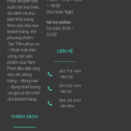
Phát chuyên sản
– 18:00
xuất các loại balo,
Chủ nhật: Nghỉ
túi xách và phụ
kiện thời trang,..
Hỗ trợ online:
theo yêu cầu của
Cả tuần: 8:00 –
khách hàng. Với
22:00
phương châm:
Tận Tâm phục vụ
– Phát triển bền
LIÊN HỆ
vững, các sản
phẩm của Tâm
Phát đều đáp ứng
091 773 1441
tiêu chí: đúng
- Ms Lily
hàng – đúng hạn
091 230 1441
– đúng chất lượng
- Ms Vy
với giá cả tốt nhất
cho khách hàng.
094 106 4141
- Ms Như
CHÍNH SÁCH