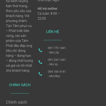
Chủ nhật: Nghỉ
túi xách và phụ
kiện thời trang,..
Hỗ trợ online:
theo yêu cầu của
Cả tuần: 8:00 –
khách hàng. Với
22:00
phương châm:
Tận Tâm phục vụ
– Phát triển bền
LIÊN HỆ
vững, các sản
phẩm của Tâm
Phát đều đáp ứng
091 773 1441
tiêu chí: đúng
- Ms Lily
hàng – đúng hạn
091 230 1441
– đúng chất lượng
- Ms Vy
với giá cả tốt nhất
cho khách hàng.
094 106 4141
- Ms Như
CHÍNH SÁCH
Chính sách