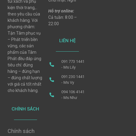
Chủ nhật: Nghỉ
túi xách và phụ
kiện thời trang,..
Hỗ trợ online:
theo yêu cầu của
Cả tuần: 8:00 –
khách hàng. Với
22:00
phương châm:
Tận Tâm phục vụ
– Phát triển bền
LIÊN HỆ
vững, các sản
phẩm của Tâm
Phát đều đáp ứng
091 773 1441
tiêu chí: đúng
- Ms Lily
hàng – đúng hạn
091 230 1441
– đúng chất lượng
- Ms Vy
với giá cả tốt nhất
cho khách hàng.
094 106 4141
- Ms Như
CHÍNH SÁCH
Chính sách