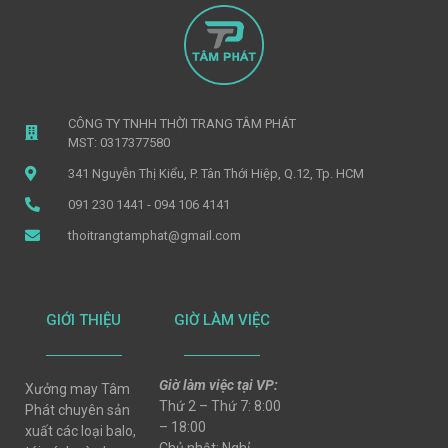
CÔNG TY TNHH THỜI TRANG TÂM PHÁT
MST: 0317377580
341 Nguyễn Thị Kiểu, P. Tân Thới Hiệp, Q.12, Tp. HCM
091 230 1441 - 094 106 4141
thoitrangtamphat@gmail.com
GIỚI THIỆU
GIỜ LÀM VIỆC
Giờ làm việc tại VP:
Xưởng may Tâm
Thứ 2 – Thứ 7: 8:00
Phát chuyên sản
– 18:00
xuất các loại balo,