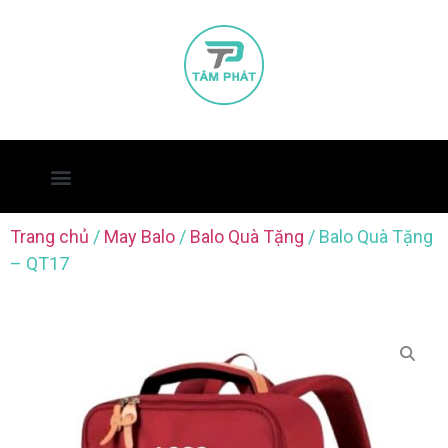
Trang chủ
/
May Balo
/
Balo Quà Tặng
/ Balo Quà Tặng
– QT17