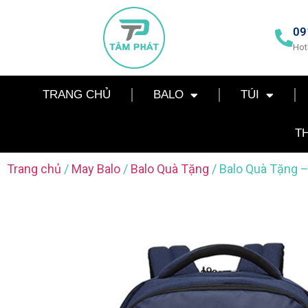
09
Hot
TRANG CHỦ
BALO
TÚI
T
Trang chủ
/
May Balo
/
Balo Quà Tặng
/ Balo Quà Tặng 