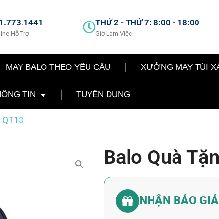
1.773.1441
THỨ 2 - THỨ 7: 8:00 - 18:00
line Hỗ Trợ
Giờ Làm Việc
MAY BALO THEO YÊU CẦU
XƯỞNG MAY TÚI X
HÔNG TIN
TUYỂN DỤNG
– QT13
Balo Quà Tặ
NHẬN BÁO GI