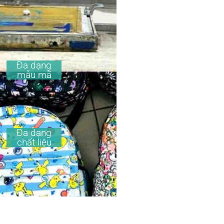
Đa dạng
mẫu mã
Đa dạng
chất liệu