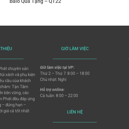
Balo Quà Tặng – QT22
 THIỆU
GIỜ LÀM VIỆC
Giờ làm việc tại VP:
hát chuyên sản
Thứ 2 – Thứ 7: 8:00 – 18:00
 túi xách và phụ kiện
Chủ nhật: Nghỉ
 yêu cầu của khách
 châm: Tận Tâm
Hỗ trợ online:
ển bền vững, các
Cả tuần: 8:00 – 22:00
 Phát đều đáp ứng
ng – đúng hạn –
i giá cả tốt nhất
LIÊN HỆ