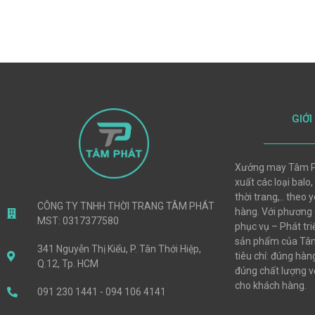
GIỚI
Xưởng may Tâm P
xuất các loại balo,
thời trang,.. theo
CÔNG TY TNHH THỜI TRANG TÂM PHÁT
hàng. Với phương
MST: 0317377580
phục vụ – Phát tri
sản phẩm của Tâm
341 Nguyễn Thị Kiểu, P. Tân Thới Hiệp,
tiêu chí: đúng hà
Q.12, Tp. HCM
đúng chất lượng vớ
cho khách hàng.
091 230 1441 - 094 106 4141