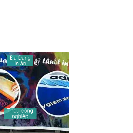
Đa Dạng
in ấn
Thêu công
nghiệp