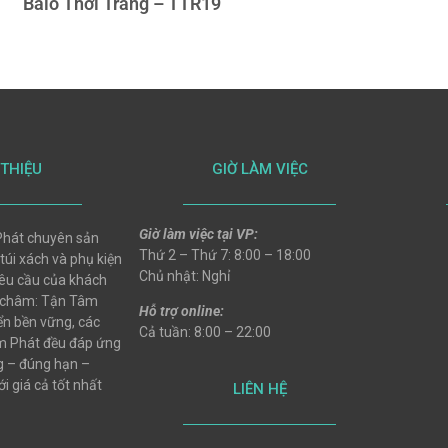
Balo Thời Trang – TTR19
 THIỆU
GIỜ LÀM VIỆC
Giờ làm việc tại VP:
hát chuyên sản
Thứ 2 – Thứ 7: 8:00 – 18:00
 túi xách và phụ kiện
Chủ nhật: Nghỉ
 yêu cầu của khách
 châm: Tận Tâm
Hỗ trợ online:
ển bền vững, các
Cả tuần: 8:00 – 22:00
 Phát đều đáp ứng
ng – đúng hạn –
i giá cả tốt nhất
LIÊN HỆ