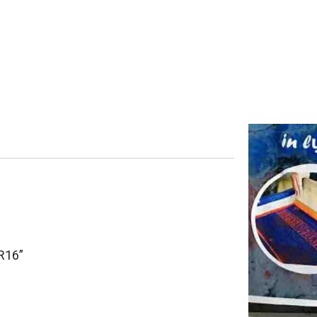
TR16”