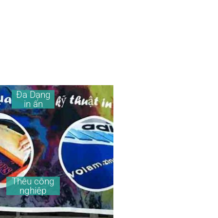
Đa Dạng
in ấn
Thêu công
nghiệp