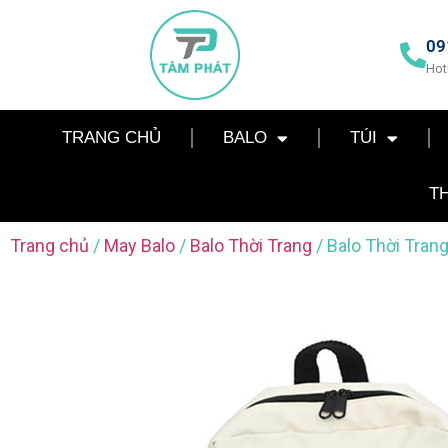
09
Hot
TRANG CHỦ
BALO
TÚI
T
Trang chủ
/
May Balo
/
Balo Thời Trang
/ Balo Thời Tran