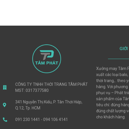
GIỚI
Xưởng may Tâm P
xuất các loại balo,
thời trang,.. theo
CÔNG TY TNHH THỜI TRANG TÂM PHÁT
hàng. Với phương
MST: 0317377580
phục vụ – Phát tri
sản phẩm của Tâm
341 Nguyễn Thị Kiểu, P. Tân Thới Hiệp,
tiêu chí: đúng hà
Q.12, Tp. HCM
đúng chất lượng vớ
cho khách hàng.
091 230 1441 - 094 106 4141