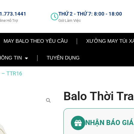
1.773.1441
THỨ 2 - THỨ 7: 8:00 - 18:00
line Hỗ Trợ
Giờ Làm Việc
MAY BALO THEO YÊU CẦU
XƯỞNG MAY TÚI X
HÔNG TIN
TUYỂN DỤNG
g – TTR16
Balo Thời Tr
NHẬN BÁO GI