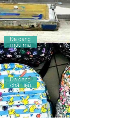
Đa dạng
mẫu mã
Đa dạng
chất liệu