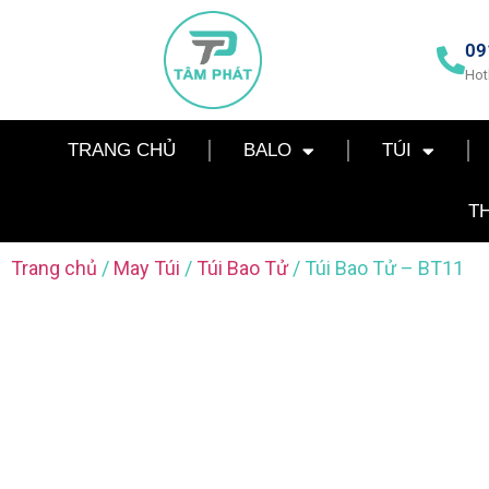
09
Hot
TRANG CHỦ
BALO
TÚI
T
Trang chủ
/
May Túi
/
Túi Bao Tử
/ Túi Bao Tử – BT11