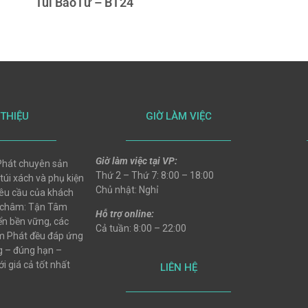
Túi BaoTử – BT24
 THIỆU
GIỜ LÀM VIỆC
Giờ làm việc tại VP:
hát chuyên sản
Thứ 2 – Thứ 7: 8:00 – 18:00
 túi xách và phụ kiện
Chủ nhật: Nghỉ
 yêu cầu của khách
 châm: Tận Tâm
Hỗ trợ online:
ển bền vững, các
Cả tuần: 8:00 – 22:00
 Phát đều đáp ứng
ng – đúng hạn –
i giá cả tốt nhất
LIÊN HỆ