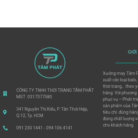
GIỚI
Xưởng may Tâm P
xuất các loại balo,
thời trang,.. theo
CÔNG TY TNHH THỜI TRANG TÂM PHÁT
hàng. Với phương
MST: 0317377580
phục vụ – Phát tri
sản phẩm của Tâm
341 Nguyễn Thị Kiểu, P. Tân Thới Hiệp,
tiêu chí: đúng hà
Q.12, Tp. HCM
đúng chất lượng vớ
cho khách hàng.
091 230 1441 - 094 106 4141