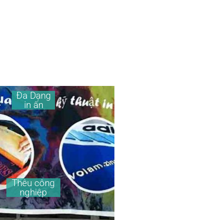
Đa Dạng
in ấn
Thêu công
nghiệp