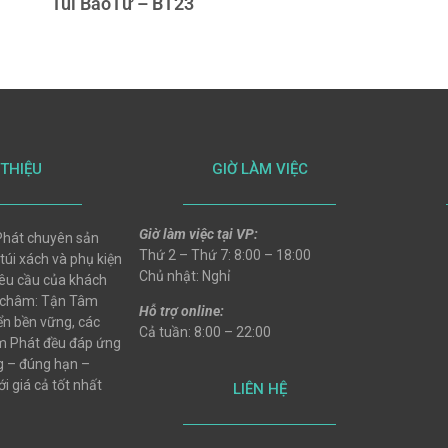
Túi BaoTử – BT23
 THIỆU
GIỜ LÀM VIỆC
Giờ làm việc tại VP:
hát chuyên sản
Thứ 2 – Thứ 7: 8:00 – 18:00
 túi xách và phụ kiện
Chủ nhật: Nghỉ
 yêu cầu của khách
 châm: Tận Tâm
Hỗ trợ online:
ển bền vững, các
Cả tuần: 8:00 – 22:00
 Phát đều đáp ứng
ng – đúng hạn –
i giá cả tốt nhất
LIÊN HỆ