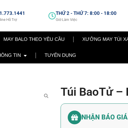
1.773.1441
THỨ 2 - THỨ 7: 8:00 - 18:00
line Hỗ Trợ
Giờ Làm Việc
MAY BALO THEO YÊU CẦU
XƯỞNG MAY TÚI X
HÔNG TIN
TUYỂN DỤNG
Túi BaoTử –
NHẬN BÁO GI