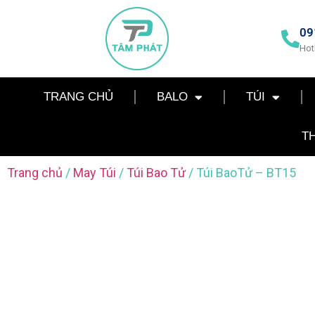
09
Hot
TRANG CHỦ
BALO
TÚI
T
Trang chủ
/
May Túi
/
Túi Bao Tử
/ Túi BaoTử – BT15