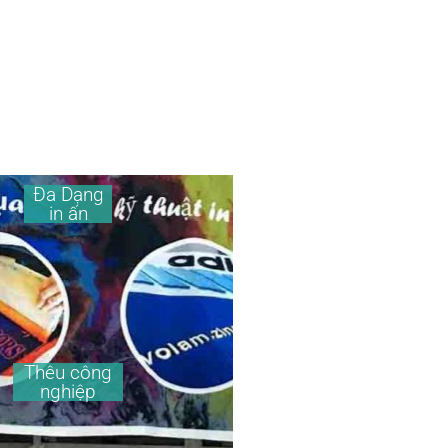
Đa Dạng
in ấn
Thêu công
nghiệp