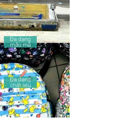
Đa dạng
mẫu mã
Đa dạng
chất liệu