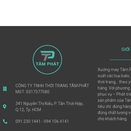
GIỚI
Xưởng may Tâm P
xuất các loại balo,
thời trang,.. theo
CÔNG TY TNHH THỜI TRANG TÂM PHÁT
hàng. Với phương
MST: 0317377580
phục vụ – Phát tri
sản phẩm của Tâm
341 Nguyễn Thị Kiểu, P. Tân Thới Hiệp,
tiêu chí: đúng hà
Q.12, Tp. HCM
đúng chất lượng vớ
cho khách hàng.
091 230 1441 - 094 106 4141