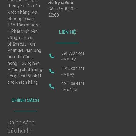
Hỗ trợ online:
theo yêu cầu của
Cả tuần: 8:00 –
khách hàng. Với
22:00
phương châm:
Tận Tâm phục vụ
– Phát triển bền
LIÊN HỆ
vững, các sản
phẩm của Tâm
Phát đều đáp ứng
091 773 1441
tiêu chí: đúng
- Ms Lily
hàng – đúng hạn
091 230 1441
– đúng chất lượng
- Ms Vy
với giá cả tốt nhất
cho khách hàng.
094 106 4141
- Ms Như
CHÍNH SÁCH
Chính sách
bảo hành –