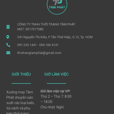
CÔNG TY TNHH THỜI TRANG TÂM PHÁT
MST: 0317377580
341 Nguyễn Thị Kiểu, P. Tân Thới Hiệp, Q.12, Tp. HCM
091 230 1441 - 094 106 4141
thoitrangtamphat@gmail.com
GIỚI THIỆU
GIỜ LÀM VIỆC
Giờ làm việc tại VP:
Xưởng may Tâm
Thứ 2 – Thứ 7: 8:00
Phát chuyên sản
– 18:00
xuất các loại balo,
Chủ nhật: Nghỉ
túi xách và phụ
kiện thời trang,..