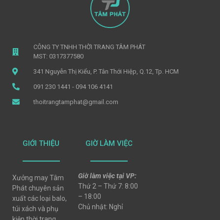
CÔNG TY TNHH THỜI TRANG TÂM PHÁT
MST: 0317377580
341 Nguyễn Thị Kiểu, P. Tân Thới Hiệp, Q.12, Tp. HCM
091 230 1441 - 094 106 4141
thoitrangtamphat@gmail.com
GIỚI THIỆU
GIỜ LÀM VIỆC
Giờ làm việc tại VP:
Xưởng may Tâm
Thứ 2 – Thứ 7: 8:00
Phát chuyên sản
– 18:00
xuất các loại balo,
Chủ nhật: Nghỉ
túi xách và phụ
kiện thời trang,..