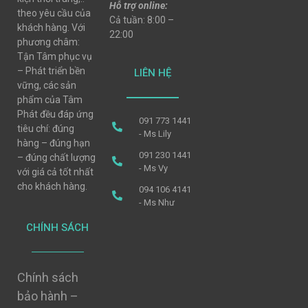
Hỗ trợ online:
theo yêu cầu của
Cả tuần: 8:00 –
khách hàng. Với
22:00
phương châm:
Tận Tâm phục vụ
– Phát triển bền
LIÊN HỆ
vững, các sản
phẩm của Tâm
Phát đều đáp ứng
091 773 1441
tiêu chí: đúng
- Ms Lily
hàng – đúng hạn
091 230 1441
– đúng chất lượng
- Ms Vy
với giá cả tốt nhất
cho khách hàng.
094 106 4141
- Ms Như
CHÍNH SÁCH
Chính sách
bảo hành –