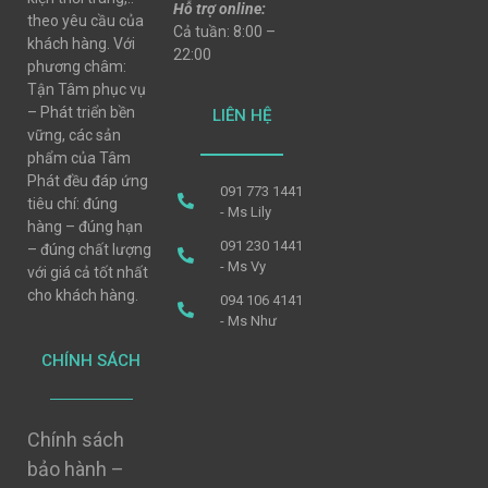
Hỗ trợ online:
theo yêu cầu của
Cả tuần: 8:00 –
khách hàng. Với
22:00
phương châm:
Tận Tâm phục vụ
– Phát triển bền
LIÊN HỆ
vững, các sản
phẩm của Tâm
Phát đều đáp ứng
091 773 1441
tiêu chí: đúng
- Ms Lily
hàng – đúng hạn
091 230 1441
– đúng chất lượng
- Ms Vy
với giá cả tốt nhất
cho khách hàng.
094 106 4141
- Ms Như
CHÍNH SÁCH
Chính sách
bảo hành –