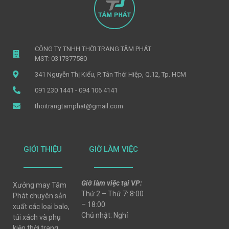
CÔNG TY TNHH THỜI TRANG TÂM PHÁT
MST: 0317377580
341 Nguyễn Thị Kiểu, P. Tân Thới Hiệp, Q.12, Tp. HCM
091 230 1441 - 094 106 4141
thoitrangtamphat@gmail.com
GIỚI THIỆU
GIỜ LÀM VIỆC
Giờ làm việc tại VP:
Xưởng may Tâm
Thứ 2 – Thứ 7: 8:00
Phát chuyên sản
– 18:00
xuất các loại balo,
Chủ nhật: Nghỉ
túi xách và phụ
kiện thời trang,..