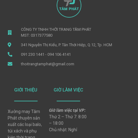
CÔNG TY TNHH THỜI TRANG TÂM PHÁT
MST: 0317377580
341 Nguyễn Thị Kiểu, P. Tân Thới Hiệp, Q.12, Tp. HCM
091 230 1441 - 094 106 4141
thoitrangtamphat@gmail.com
GIỚI THIỆU
GIỜ LÀM VIỆC
Giờ làm việc tại VP:
Xưởng may Tâm
Thứ 2 – Thứ 7: 8:00
Phát chuyên sản
– 18:00
xuất các loại balo,
Chủ nhật: Nghỉ
túi xách và phụ
kiện thời trang,..