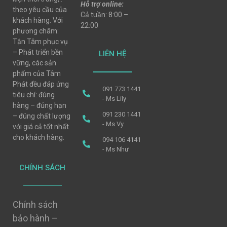
Hỗ trợ online:
theo yêu cầu của
Cả tuần: 8:00 –
khách hàng. Với
22:00
phương châm:
Tận Tâm phục vụ
– Phát triển bền
LIÊN HỆ
vững, các sản
phẩm của Tâm
Phát đều đáp ứng
091 773 1441
tiêu chí: đúng
- Ms Lily
hàng – đúng hạn
091 230 1441
– đúng chất lượng
- Ms Vy
với giá cả tốt nhất
cho khách hàng.
094 106 4141
- Ms Như
CHÍNH SÁCH
Chính sách
bảo hành –