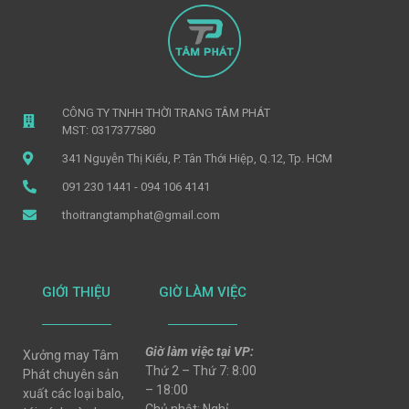
CÔNG TY TNHH THỜI TRANG TÂM PHÁT
MST: 0317377580
341 Nguyễn Thị Kiểu, P. Tân Thới Hiệp, Q.12, Tp. HCM
091 230 1441 - 094 106 4141
thoitrangtamphat@gmail.com
GIỚI THIỆU
GIỜ LÀM VIỆC
Giờ làm việc tại VP:
Xưởng may Tâm
Thứ 2 – Thứ 7: 8:00
Phát chuyên sản
– 18:00
xuất các loại balo,