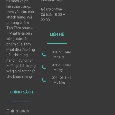
Chủ nhật: Nghỉ
túi xách và phụ
kiện thời trang,..
Hỗ trợ online:
theo yêu cầu của
Cả tuần: 8:00 –
khách hàng. Với
22:00
phương châm:
Tận Tâm phục vụ
– Phát triển bền
LIÊN HỆ
vững, các sản
phẩm của Tâm
Phát đều đáp ứng
091 773 1441
tiêu chí: đúng
- Ms Lily
hàng – đúng hạn
091 230 1441
– đúng chất lượng
- Ms Vy
với giá cả tốt nhất
cho khách hàng.
094 106 4141
- Ms Như
CHÍNH SÁCH
Chính sách