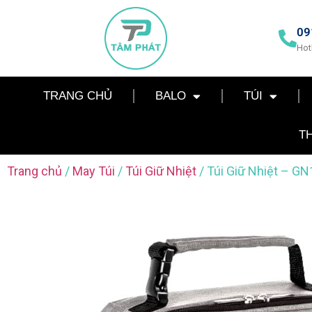
09
Hot
TRANG CHỦ
BALO
TÚI
T
Trang chủ
/
May Túi
/
Túi Giữ Nhiệt
/ Túi Giữ Nhiệt – GN