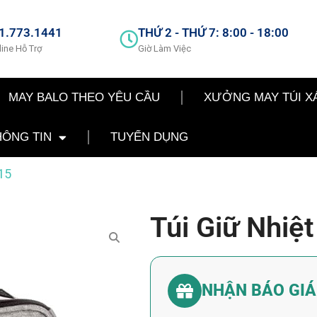
1.773.1441
THỨ 2 - THỨ 7: 8:00 - 18:00
line Hỗ Trợ
Giờ Làm Việc
MAY BALO THEO YÊU CẦU
XƯỞNG MAY TÚI X
HÔNG TIN
TUYỂN DỤNG
15
Túi Giữ Nhiệ
NHẬN BÁO GI