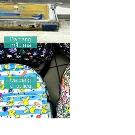
Đa dạng
mẫu mã
Đa dạng
chất liệu