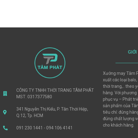
GIỚI
Xưởng may Tâm P
xuất các loại balo,
thời trang,.. theo
CÔNG TY TNHH THỜI TRANG TÂM PHÁT
hàng. Với phương
MST: 0317377580
phục vụ – Phát tri
sản phẩm của Tâm
341 Nguyễn Thị Kiểu, P. Tân Thới Hiệp,
tiêu chí: đúng hà
Q.12, Tp. HCM
đúng chất lượng vớ
cho khách hàng.
091 230 1441 - 094 106 4141