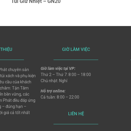
Túi Giữ Nhiệt – GN20
 THIỆU
GIỜ LÀM VIỆC
Giờ làm việc tại VP:
hát chuyên sản
Thứ 2 – Thứ 7: 8:00 – 18:00
 túi xách và phụ kiện
Chủ nhật: Nghỉ
 yêu cầu của khách
 châm: Tận Tâm
Hỗ trợ online:
ển bền vững, các
Cả tuần: 8:00 – 22:00
 Phát đều đáp ứng
ng – đúng hạn –
i giá cả tốt nhất
LIÊN HỆ