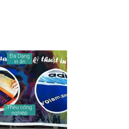
Đa Dạng
in ấn
Thêu công
nghiệp