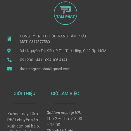
CÔNG TY TNHH THỜI TRANG TÂM PHÁT
MST: 0317377580
341 Nguyễn Thị Kiểu, P. Tân Thới Hiệp, Q.12, Tp. HCM
091 230 1441 - 094 106 4141
thoitrangtamphat@gmail.com
GIỚI THIỆU
GIỜ LÀM VIỆC
Giờ làm việc tại VP:
Xưởng may Tâm
Thứ 2 – Thứ 7: 8:00
Phát chuyên sản
– 18:00
xuất các loại balo,