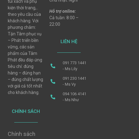
Chủ nhật: Nghỉ
túi xách và phụ
kiện thời trang,..
Hỗ trợ online:
theo yêu cầu của
Cả tuần: 8:00 –
khách hàng. Với
22:00
phương châm:
Tận Tâm phục vụ
– Phát triển bền
LIÊN HỆ
vững, các sản
phẩm của Tâm
Phát đều đáp ứng
091 773 1441
tiêu chí: đúng
- Ms Lily
hàng – đúng hạn
091 230 1441
– đúng chất lượng
- Ms Vy
với giá cả tốt nhất
cho khách hàng.
094 106 4141
- Ms Như
CHÍNH SÁCH
Chính sách