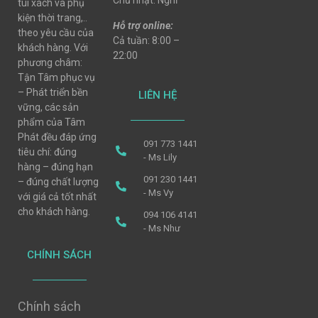
Chủ nhật: Nghỉ
túi xách và phụ
kiện thời trang,..
Hỗ trợ online:
theo yêu cầu của
Cả tuần: 8:00 –
khách hàng. Với
22:00
phương châm:
Tận Tâm phục vụ
– Phát triển bền
LIÊN HỆ
vững, các sản
phẩm của Tâm
Phát đều đáp ứng
091 773 1441
tiêu chí: đúng
- Ms Lily
hàng – đúng hạn
091 230 1441
– đúng chất lượng
- Ms Vy
với giá cả tốt nhất
cho khách hàng.
094 106 4141
- Ms Như
CHÍNH SÁCH
Chính sách