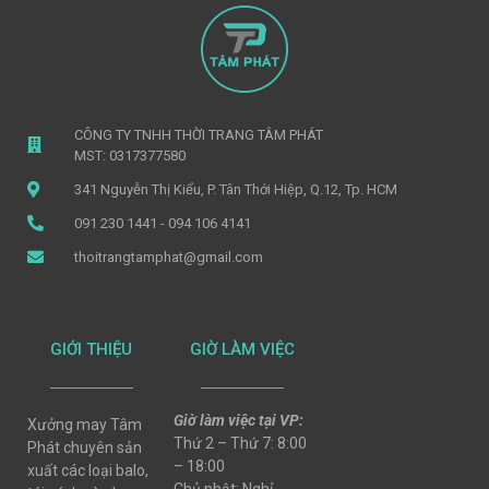
CÔNG TY TNHH THỜI TRANG TÂM PHÁT
MST: 0317377580
341 Nguyễn Thị Kiểu, P. Tân Thới Hiệp, Q.12, Tp. HCM
091 230 1441 - 094 106 4141
thoitrangtamphat@gmail.com
GIỚI THIỆU
GIỜ LÀM VIỆC
Giờ làm việc tại VP:
Xưởng may Tâm
Thứ 2 – Thứ 7: 8:00
Phát chuyên sản
– 18:00
xuất các loại balo,