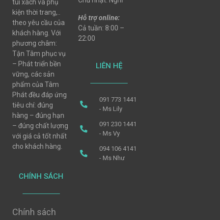
Chủ nhật: Nghỉ
túi xách và phụ
kiện thời trang,..
Hỗ trợ online:
theo yêu cầu của
Cả tuần: 8:00 –
khách hàng. Với
22:00
phương châm:
Tận Tâm phục vụ
– Phát triển bền
LIÊN HỆ
vững, các sản
phẩm của Tâm
Phát đều đáp ứng
091 773 1441
tiêu chí: đúng
- Ms Lily
hàng – đúng hạn
091 230 1441
– đúng chất lượng
- Ms Vy
với giá cả tốt nhất
cho khách hàng.
094 106 4141
- Ms Như
CHÍNH SÁCH
Chính sách