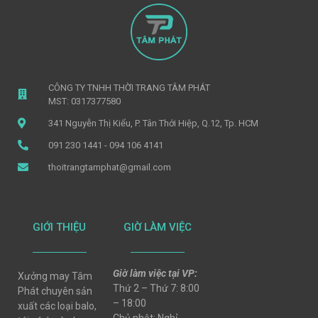
CÔNG TY TNHH THỜI TRANG TÂM PHÁT
MST: 0317377580
341 Nguyễn Thị Kiểu, P. Tân Thới Hiệp, Q.12, Tp. HCM
091 230 1441 - 094 106 4141
thoitrangtamphat@gmail.com
GIỚI THIỆU
GIỜ LÀM VIỆC
Giờ làm việc tại VP:
Xưởng may Tâm
Thứ 2 – Thứ 7: 8:00
Phát chuyên sản
– 18:00
xuất các loại balo,