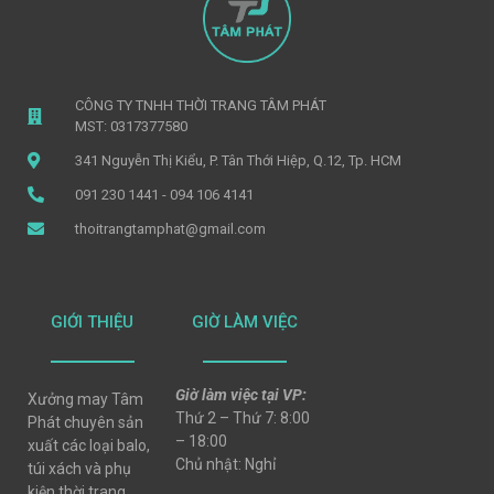
CÔNG TY TNHH THỜI TRANG TÂM PHÁT
MST: 0317377580
341 Nguyễn Thị Kiểu, P. Tân Thới Hiệp, Q.12, Tp. HCM
091 230 1441 - 094 106 4141
thoitrangtamphat@gmail.com
GIỚI THIỆU
GIỜ LÀM VIỆC
Giờ làm việc tại VP:
Xưởng may Tâm
Thứ 2 – Thứ 7: 8:00
Phát chuyên sản
– 18:00
xuất các loại balo,
Chủ nhật: Nghỉ
túi xách và phụ
kiện thời trang,..