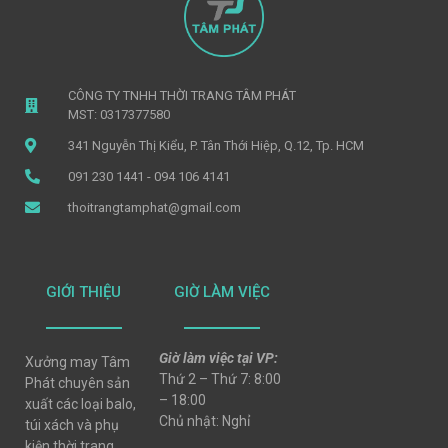
CÔNG TY TNHH THỜI TRANG TÂM PHÁT
MST: 0317377580
341 Nguyễn Thị Kiểu, P. Tân Thới Hiệp, Q.12, Tp. HCM
091 230 1441 - 094 106 4141
thoitrangtamphat@gmail.com
GIỚI THIỆU
GIỜ LÀM VIỆC
Giờ làm việc tại VP:
Xưởng may Tâm
Thứ 2 – Thứ 7: 8:00
Phát chuyên sản
– 18:00
xuất các loại balo,
Chủ nhật: Nghỉ
túi xách và phụ
kiện thời trang,..