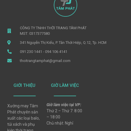
CÔNG TY TNHH THỜI TRANG TÂM PHÁT
MST: 0317377580
341 Nguyễn Thị Kiểu, P. Tân Thới Hiệp, Q.12, Tp. HCM
091 230 1441 - 094 106 4141
thoitrangtamphat@gmail.com
GIỚI THIỆU
GIỜ LÀM VIỆC
Giờ làm việc tại VP:
Xưởng may Tâm
Thứ 2 – Thứ 7: 8:00
Phát chuyên sản
– 18:00
xuất các loại balo,
Chủ nhật: Nghỉ
túi xách và phụ
kiện thời trang,..