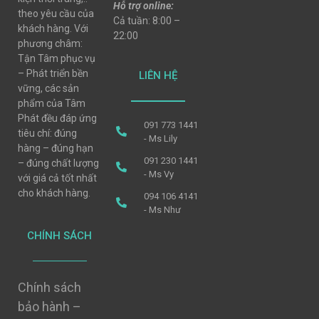
Hỗ trợ online:
theo yêu cầu của
Cả tuần: 8:00 –
khách hàng. Với
22:00
phương châm:
Tận Tâm phục vụ
– Phát triển bền
LIÊN HỆ
vững, các sản
phẩm của Tâm
Phát đều đáp ứng
091 773 1441
tiêu chí: đúng
- Ms Lily
hàng – đúng hạn
091 230 1441
– đúng chất lượng
- Ms Vy
với giá cả tốt nhất
cho khách hàng.
094 106 4141
- Ms Như
CHÍNH SÁCH
Chính sách
bảo hành –