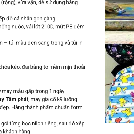
(rộng), vừa vặn, dễ sử dụng hàng
 xếp đồ cá nhân gọn gàng
hống nước, vải lót 210D, mút PE đệm
n – túi màu đen sang trọng và túi in
 khóa kéo, đai bảng to mềm mịn thoải
rợ may mẫu gấp trong 1 ngày
ay Tâm phá
t, may gia cố kỹ lưỡng
à đẹp. Hàng thành phẩm chuẩn form
ói từng bọc nilon riêng, sau đó xêp
ủa khách hàng