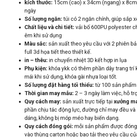
kích thước:
15cm (cao) x 34cm (ngang) x 8cm 
ngày
Số lượng ngăn:
túi có 2 ngăn chính, giúp sắp
Chất liệu và chi tiết:
vải bố 600PU polyester c
êm khi sử dụng
Màu sắc:
sản xuất theo yêu cầu với 2 phiên bả
full 3d họa tiết theo thiết kế.
in – thêu:
in chuyển nhiệt 3D kết hợp in lụa
Phụ kiện:
khóa ykk có thêm phần dây trang trí
mái khi sử dụng, khóa gài nhựa loại tốt.
Số lượng đặt hàng tối thiểu:
từ 100 sản phẩm
Thời gian may mẫu:
2 – 3 ngày làm việc, hỗ t
Quy cách may:
sản xuất trực tiếp tại
xưởng m
phần chịu tác động lực, đường chỉ may đều v
dáng, không bị móp méo hay biến dạng.
Quy cách đóng gói:
mỗi sản phẩm được đóng g
vào thùng carton hoặc bao tải theo yêu cầu c