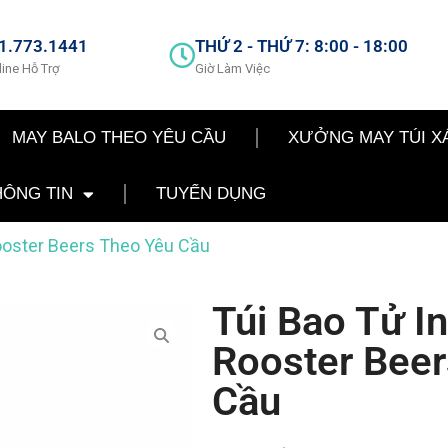
1.773.1441
THỨ 2 - THỨ 7: 8:00 - 18:00
line Hỗ Trợ
Giờ Làm Việc
MAY BALO THEO YÊU CẦU
XƯỞNG MAY TÚI X
HÔNG TIN
TUYỂN DỤNG
Rooster Beers Theo Yêu Cầu
Túi Bao Tử I
Rooster Bee
Cầu