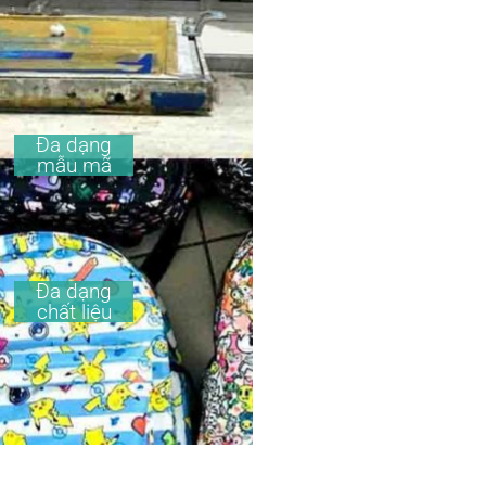
Đa dạng
mẫu mã
Đa dạng
chất liệu