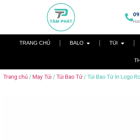
09
Hot
TRANG CHỦ
BALO
TÚI
T
Trang chủ
/
May Túi
/
Túi Bao Tử
/ Túi Bao Tử In Logo 