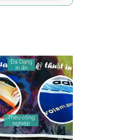
Đa Dạng
in ấn
Thêu công
nghiệp