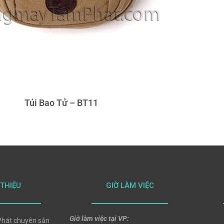
Túi Bao Tử – BT11
 THIỆU
GIỜ LÀM VIỆC
Giờ làm việc tại VP:
hát chuyên sản